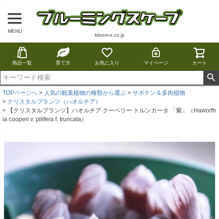
MENU
bloom-s.co.jp
商品一覧
育て方
お気に入り
マイページ
カート
TOPページへ
人気の観葉植物の種類から選ぶ
サボテン＆多肉植物
クリスタルプランツ（ハオルチア）
【クリスタルプランツ】ハオルチア クーペリー トルンカータ 「紫」（Haworth
ia cooperi v. pilifera f. truncata）