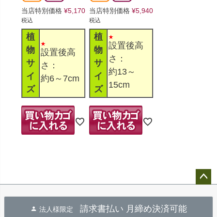
当店特別価格
¥
5,170
当店特別価格
¥
5,940
税込
税込
植
植
設置後高
物
物
設置後高
さ：
サ
サ
さ：
約13～
イ
イ
約6～7cm
15cm
ズ
ズ
ペー
ジト
請求書払い 月締め決済可能
法人様限定
ップ