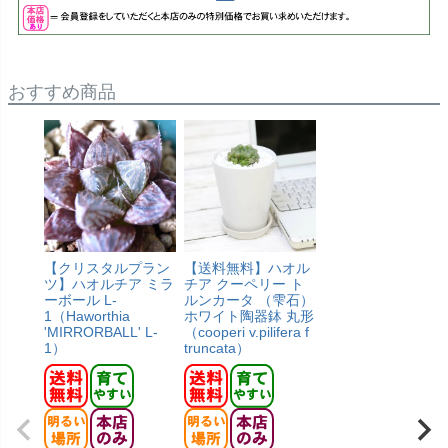
おすすめ商品
【クリスタルプラン
【送料無料】ハオル
ツ】ハオルチア ミラ
チア クーペリー ト
ーボール L-
ルンカータ （雫石）
1（Haworthia
ホワイト陶器鉢 丸形
'MIRRORBALL' L-
（cooperi v.pilifera f
1）
truncata）