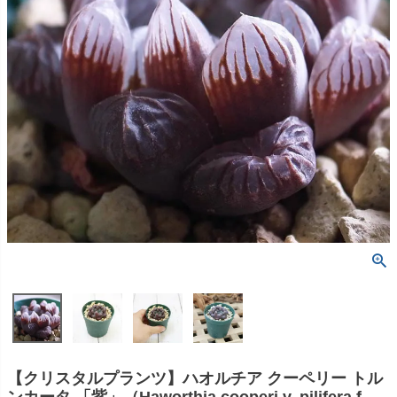
【クリスタルプランツ】ハオルチア クーペリー トル
ンカータ 「紫」（Haworthia cooperi v. pilifera f.