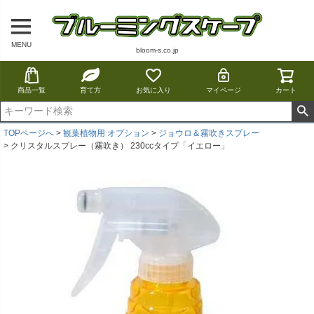
MENU
bloom-s.co.jp
商品一覧
育て方
お気に入り
マイページ
カート
TOPページへ
観葉植物用 オプション
ジョウロ＆霧吹きスプレー
クリスタルスプレー（霧吹き） 230ccタイプ「イエロー」