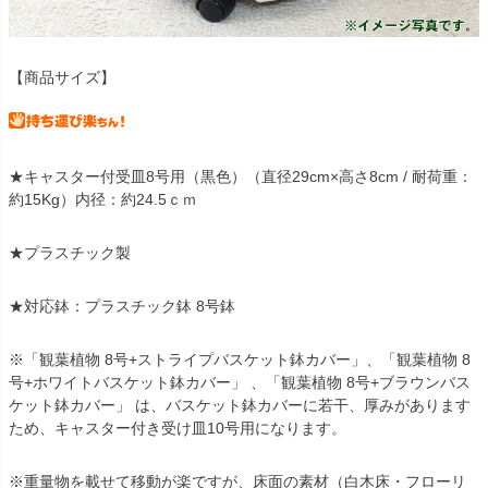
【商品サイズ】
★キャスター付受皿8号用（黒色）（直径29cm×高さ8cm / 耐荷重：
約15Kg）内径：約24.5ｃｍ
★プラスチック製
★対応鉢：プラスチック鉢 8号鉢
※「観葉植物 8号+ストライプバスケット鉢カバー」、「観葉植物 8
号+ホワイトバスケット鉢カバー」 、「観葉植物 8号+ブラウンバス
ケット鉢カバー」 は、バスケット鉢カバーに若干、厚みがあります
ため、キャスター付き受け皿10号用になります。
※重量物を載せて移動が楽ですが、床面の素材（白木床・フローリ