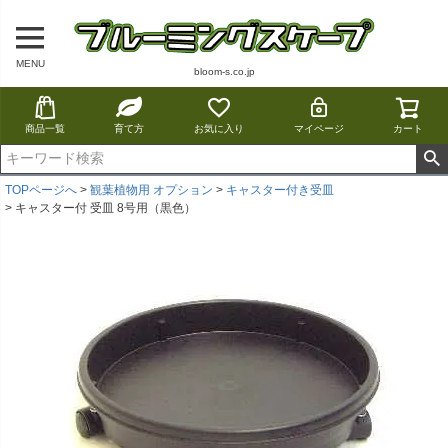
MENU
bloom-s.co.jp
商品一覧
育て方
お気に入り
マイページ
カート
TOPページへ
観葉植物用 オプション
キャスター付き受皿
キャスター付 受皿 8号用（黒色）