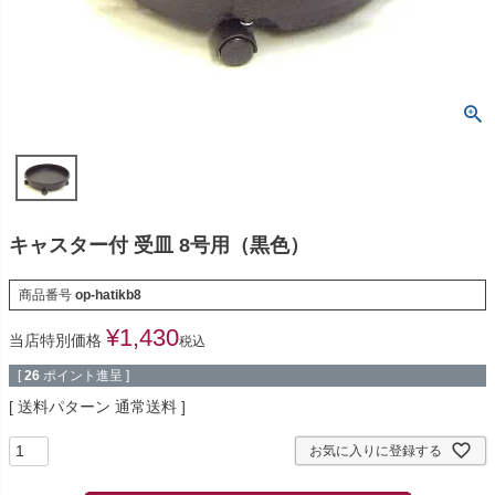
キャスター付 受皿 8号用（黒色）
商品番号
op-hatikb8
¥
1,430
当店特別価格
税込
[
26
ポイント進呈 ]
送料パターン
通常送料
お気に入りに登録する