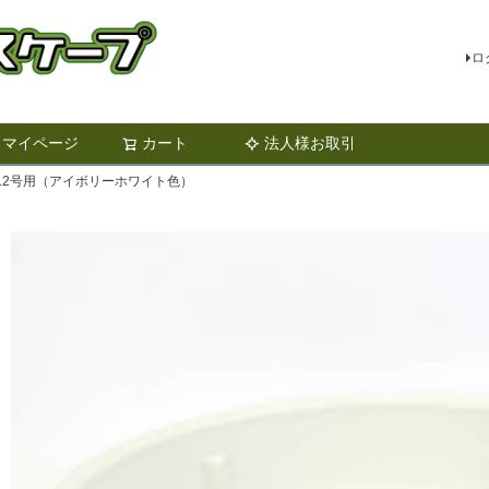
ロ
マイページ
カート
法人様お取引
検索
12号用（アイボリーホワイト色）