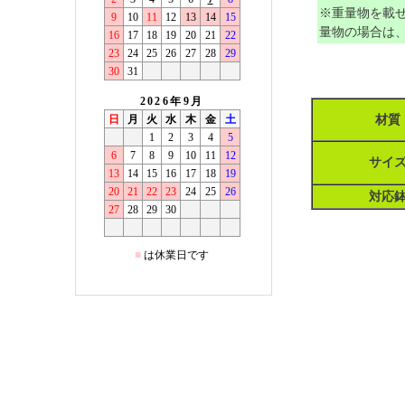
※重量物を載
量物の場合は
材質
サイ
対応