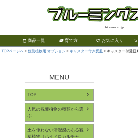
bloom-s.co.jp
商品一覧
育て方
お気に入り
TOPページへ
観葉植物用 オプション
キャスター付き受皿
キャスター付受皿
MENU
TOP
人気の観葉植物の種類から選
ぶ
土を使わない清潔感のある観
葉植物（ハイドロカルチャ