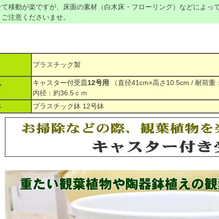
せて移動が楽ですが、床面の素材（白木床・フローリング）などによっ
、ご注意くださいませ。
プラスチック製
キャスター付受皿
12号用
（直径41cm×高さ10.5cm / 耐荷
ズ
内径：約36.5ｃｍ
鉢
プラスチック鉢 12号鉢