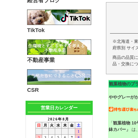
経営者ブログ
TikTok
※北海道・
府県別 サイ
商品の品質
不動産事業
品・交換につ
観葉植物のプ
CSR
ややグレーが
営業日カレンダー
「
観葉植物 1
鉢カバー」
は