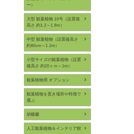
ー）
大型 観葉植物 10号（設置後
高さ 約1.2～1.8m）
中型 観葉植物（設置後高さ
約80cm～1.2m）
小型サイズの観葉植物（設置
後高さ 約20ｃｍ～1m）
観葉植物用 オプション
観葉植物を置き場所や特徴で
選ぶ
胡蝶蘭
人工観葉植物＆インテリア館