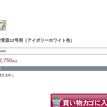
受皿12号用（アイボリーホワイト色）
kw12
2,750
税込
]
通常送料