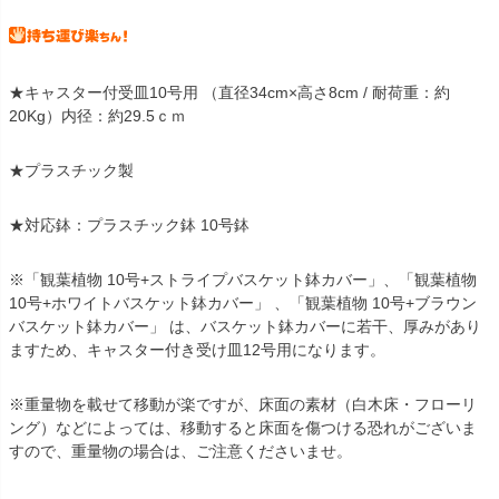
★キャスター付受皿10号用 （直径34cm×高さ8cm / 耐荷重：約
20Kg）内径：約29.5ｃｍ
★プラスチック製
★対応鉢：プラスチック鉢 10号鉢
※「観葉植物 10号+ストライプバスケット鉢カバー」、「観葉植物
10号+ホワイトバスケット鉢カバー」 、「観葉植物 10号+ブラウン
バスケット鉢カバー」 は、バスケット鉢カバーに若干、厚みがあり
ますため、キャスター付き受け皿12号用になります。
※重量物を載せて移動が楽ですが、床面の素材（白木床・フローリ
ング）などによっては、移動すると床面を傷つける恐れがございま
すので、重量物の場合は、ご注意くださいませ。