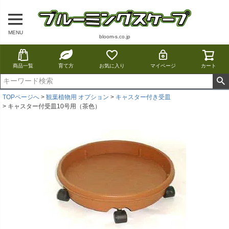
MENU
bloom-s.co.jp
商品一覧
育て方
お気に入り
マイページ
カート
TOPページへ
観葉植物用 オプション
キャスター付き受皿
キャスター付受皿10号用（茶色）