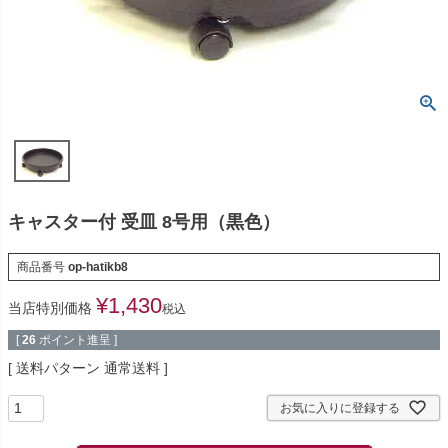
キャスター付 受皿 8号用（黒色）
商品番号
op-hatikb8
¥
1,430
当店特別価格
税込
[
26
ポイント進呈 ]
送料パターン
通常送料
お気に入りに登録する