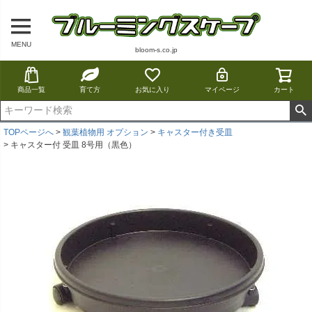
MENU
bloom-s.co.jp
商品一覧
育て方
お気に入り
マイページ
カート
TOPページへ
観葉植物用 オプション
キャスター付き受皿
キャスター付 受皿 8号用（黒色）