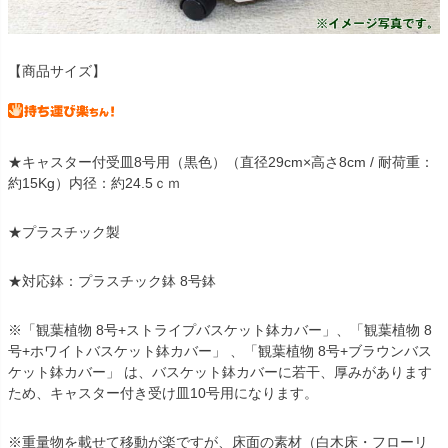
【商品サイズ】
★キャスター付受皿8号用（黒色）（直径29cm×高さ8cm / 耐荷重：
約15Kg）内径：約24.5ｃｍ
★プラスチック製
★対応鉢：プラスチック鉢 8号鉢
※「観葉植物 8号+ストライプバスケット鉢カバー」、「観葉植物 8
号+ホワイトバスケット鉢カバー」 、「観葉植物 8号+ブラウンバス
ケット鉢カバー」 は、バスケット鉢カバーに若干、厚みがあります
ため、キャスター付き受け皿10号用になります。
※重量物を載せて移動が楽ですが、床面の素材（白木床・フローリ