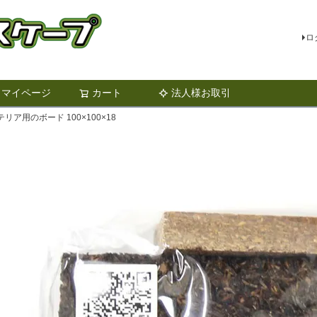
ロ
マイページ
カート
法人様お取引
検索
ア用のボード 100×100×18