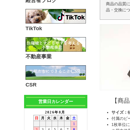
経営者ブログ
商品の品質
品・交換につ
TikTok
不動産事業
CSR
【商
営業日カレンダー
サイズ：
付属のピ
1枚単位