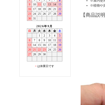
※屋内使
※植物や
【商品説