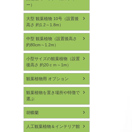
ー）
大型 観葉植物 10号（設置後
高さ 約1.2～1.8m）
中型 観葉植物（設置後高さ
約80cm～1.2m）
小型サイズの観葉植物（設置
後高さ 約20ｃｍ～1m）
観葉植物用 オプション
観葉植物を置き場所や特徴で
選ぶ
胡蝶蘭
人工観葉植物＆インテリア館