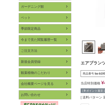
ガーデニング館
ペット
季節限定商品
今まで見た閲覧履歴一覧
ご注文方法
新規会員登録
エアプランツ
観葉植物のこだわり
商品番号
ba-b10
¥
当店特別価格
会社概要ページを見る
[
9
ポイント進呈 ]
お問い合わせ
送料パターン