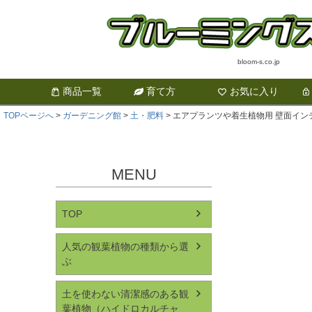
bloom-s.co.jp
商品一覧
育て方
お気に入り
TOPページへ
ガーデニング館
土・肥料
エアプランツや着生植物用 壁面インテリ
MENU
TOP
人気の観葉植物の種類から選
ぶ
土を使わない清潔感のある観
葉植物（ハイドロカルチャ