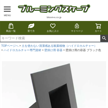
MENU
bloom-s.co.jp
商品一覧
育て方
お気に入り
マイページ
カート
TOPページへ
土を使わない清潔感ある観葉植物（ハイドロカルチャー）
ハイドロカルチャー専門資材
壁掛け用 容器
壁掛け用の容器 ブラック色