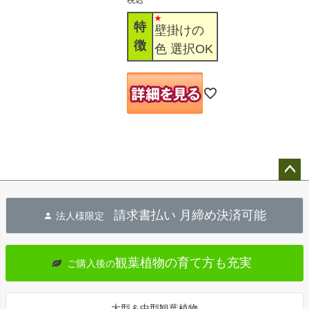
税込
特
壁掛けの
徴
色 選択OK
ペー
ジト
請求書払い 月締め決済可能
法人様限定
ップ
へ
観葉植物の育て方も充実
ご購入後の
大型＆中型観葉植物