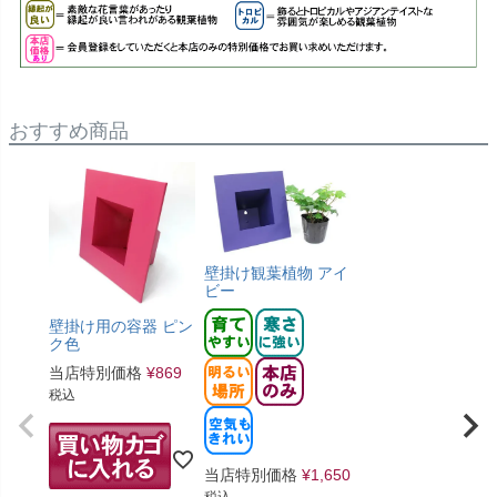
おすすめ商品
壁掛け観葉植物 アイ
ビー
壁掛け用の容器 ピン
ク色
当店特別価格
¥
869
税込
当店特別価格
¥
1,650