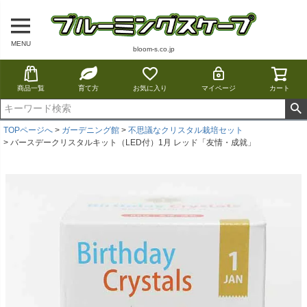
MENU
bloom-s.co.jp
商品一覧
育て方
お気に入り
マイページ
カート
TOPページへ
ガーデニング館
不思議なクリスタル栽培セット
バースデークリスタルキット（LED付）1月 レッド「友情・成就」