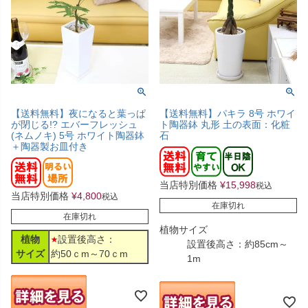
【送料無料】夜になると葉っぱ
【送料無料】パキラ 8号 ホワイ
が閉じる!? エバーフレッシュ
ト陶器鉢 丸形 土の表面：化粧
(ネムノキ) 5号 ホワイト陶器鉢
石
＋陶器製お皿付き
当店特別価格
¥
15,998
税込
当店特別価格
¥
4,800
税込
在庫切れ
在庫切れ
植物サイズ
植物
設置後高さ：
設置後高さ：約85cm～
サイズ
約50ｃm～70ｃm
1m