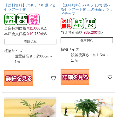
【送料無料】パキラ 7号 選べる
【送料無料】パキラ 10号 選べ
セラアート鉢
るセラアート鉢 土の表面：ウッ
ドチップ
当店特別価格
¥
11,000
税込
当店特別価格
¥
35,200
税込
本店会員価格
¥
10,780
税込
在庫切れ
在庫切れ
植物サイズ
植物サイズ
設置後高さ：約1.5m～
設置後高さ：約80cm～
1.7m
1m