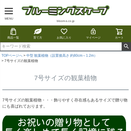
MENU
bloom-s.co.jp
商品一覧
育て方
お気に入り
マイページ
カート
TOPページへ
中型 観葉植物（設置後高さ 約80cm～1.2m）
7号サイズの観葉植物
7号サイズの観葉植物
7号サイズの観葉植物・・・飾りやすく存在感もあるサイズで贈り物
にも喜ばれております。