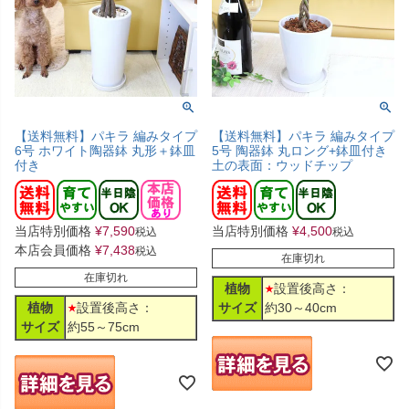
【送料無料】パキラ 編みタイプ
【送料無料】パキラ 編みタイプ
6号 ホワイト陶器鉢 丸形＋鉢皿
5号 陶器鉢 丸ロング+鉢皿付き
付き
土の表面：ウッドチップ
当店特別価格
¥
7,590
当店特別価格
¥
4,500
税込
税込
本店会員価格
¥
7,438
税込
在庫切れ
在庫切れ
植物
設置後高さ：
植物
設置後高さ：
サイズ
約30～40cm
サイズ
約55～75cm