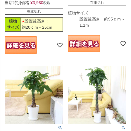
当店特別価格
¥
3,960
在庫切れ
税込
在庫切れ
植物サイズ
設置後高さ：約95ｃｍ～
植物
設置後高さ：
1.1m
サイズ
約20ｃm～25cm