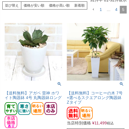
並び替え
価格が安い順
価格が高い順
新着順
1
…
4
5
【送料無料】アガベ 雷神 ホワ
【送料無料】コーヒーの木 7号
イト陶器鉢 4号 丸陶器鉢ロング
+選べるスクエアロング陶器鉢
Zタイプ
当店特別価格
¥
11,499
税込