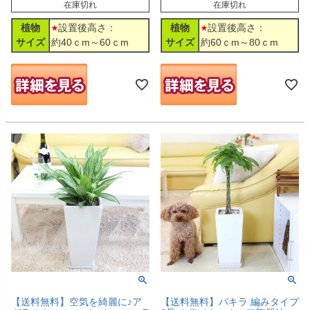
在庫切れ
在庫切れ
植物
設置後高さ：
植物
設置後高さ：
サイズ
約40ｃm～60ｃm
サイズ
約60ｃm～80ｃm
【送料無料】空気を綺麗に♪ア
【送料無料】パキラ 編みタイプ