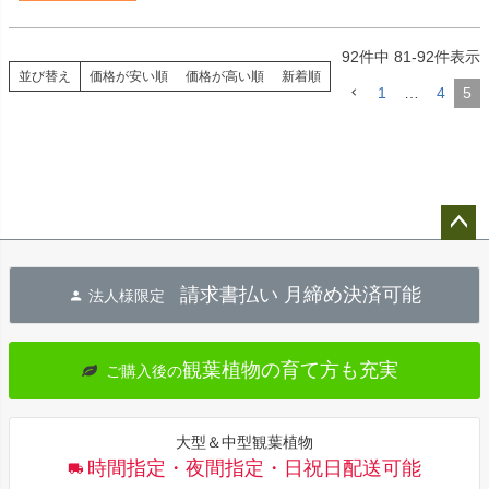
92
件中
81
-
92
件表示
並び替え
価格が安い順
価格が高い順
新着順
1
…
4
5
ペー
ジト
請求書払い 月締め決済可能
法人様限定
ップ
へ
観葉植物の育て方も充実
ご購入後の
大型＆中型観葉植物
時間指定・夜間指定・日祝日配送可能