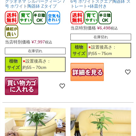
グラオネマ シルバークィーン 7
6号 ホワイトスクエア陶器鉢 ス
号 ホワイト陶器鉢 Zタイプ
トレート+鉢皿付き
当店特別価格
¥
6,498
税込
在庫切れ
当店特別価格
¥
7,997
税込
植物
設置後高さ：
在庫切れ
サイズ
約55～75cm
植物
設置後高さ：
サイズ
約55～70cm