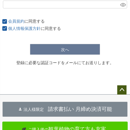
(
必
須
会員規約
に同意する
)
個人情報保護方針
に同意する
次へ
登録に必要な認証コードをメールにてお送りします。
ペー
ジト
請求書払い 月締め決済可能
法人様限定
ップ
へ
観葉植物の育て方も充実
ご購入後の