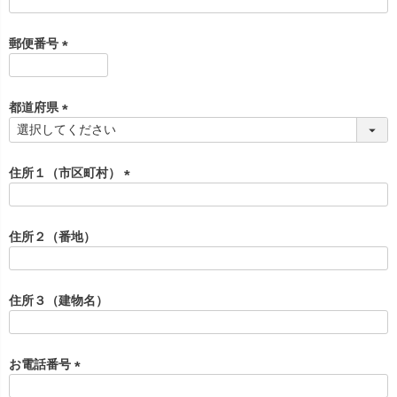
(
必
須
郵便番号
)
(
必
須
都道府県
)
(
必
須
住所１（市区町村）
)
(
必
須
住所２（番地）
)
住所３（建物名）
お電話番号
(