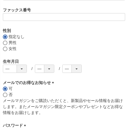
必
須
ファックス番号
)
性別
指定なし
男性
女性
生年月日
メールでのお得なお知らせ
可
(
否
必
メールマガジンをご購読いただくと、新製品やセール情報をお届け
須
します。またメールマガジン限定クーポンやプレゼントなどお得な
)
情報をお届けします。
パスワード