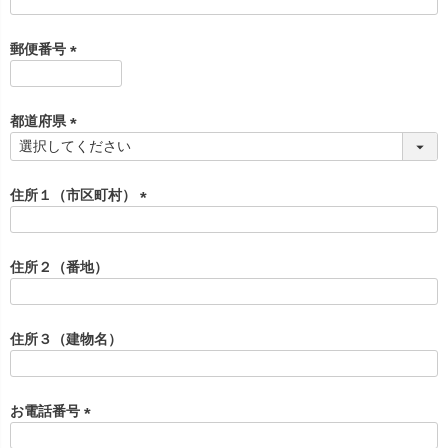
(
必
須
郵便番号
)
(
必
須
都道府県
)
(
必
須
住所１（市区町村）
)
(
必
須
住所２（番地）
)
住所３（建物名）
お電話番号
(