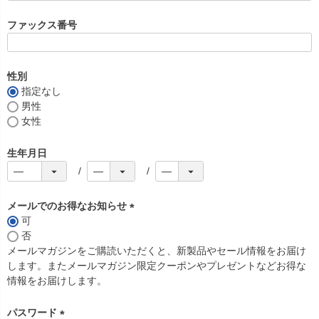
必
須
ファックス番号
)
性別
指定なし
男性
女性
生年月日
メールでのお得なお知らせ
可
(
否
必
メールマガジンをご購読いただくと、新製品やセール情報をお届け
須
します。またメールマガジン限定クーポンやプレゼントなどお得な
)
情報をお届けします。
パスワード