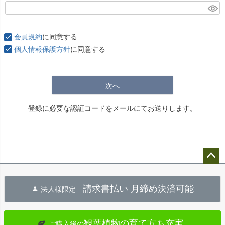
(
必
須
会員規約
に同意する
)
個人情報保護方針
に同意する
次へ
登録に必要な認証コードをメールにてお送りします。
ペー
ジト
請求書払い 月締め決済可能
法人様限定
ップ
へ
観葉植物の育て方も充実
ご購入後の