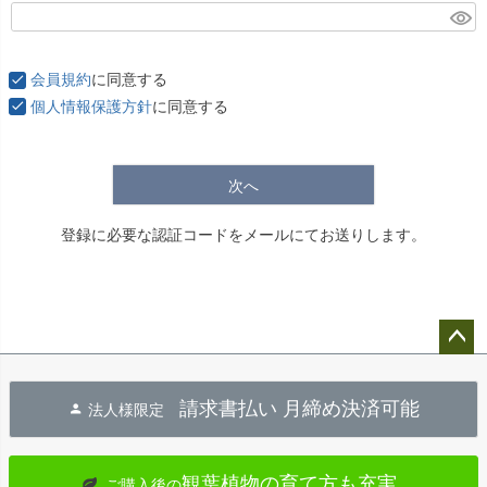
(
必
須
会員規約
に同意する
)
個人情報保護方針
に同意する
次へ
登録に必要な認証コードをメールにてお送りします。
ペー
ジト
請求書払い 月締め決済可能
法人様限定
ップ
へ
観葉植物の育て方も充実
ご購入後の