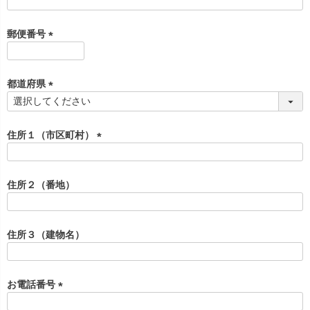
(
必
須
郵便番号
)
(
必
須
都道府県
)
(
必
須
住所１（市区町村）
)
(
必
須
住所２（番地）
)
住所３（建物名）
お電話番号
(