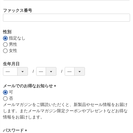
必
須
ファックス番号
)
性別
指定なし
男性
女性
生年月日
メールでのお得なお知らせ
可
(
否
必
メールマガジンをご購読いただくと、新製品やセール情報をお届け
須
します。またメールマガジン限定クーポンやプレゼントなどお得な
)
情報をお届けします。
パスワード