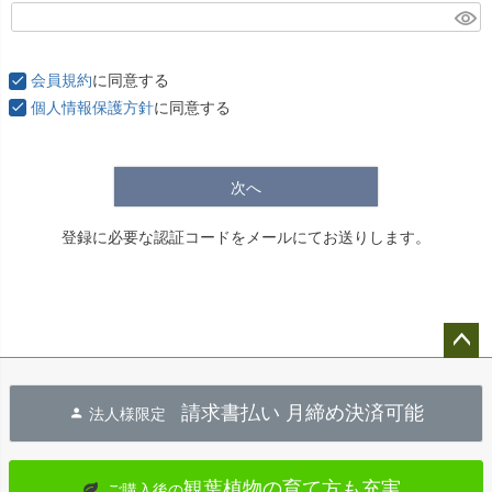
(
必
須
会員規約
に同意する
)
個人情報保護方針
に同意する
次へ
登録に必要な認証コードをメールにてお送りします。
ペー
ジト
請求書払い 月締め決済可能
法人様限定
ップ
へ
観葉植物の育て方も充実
ご購入後の