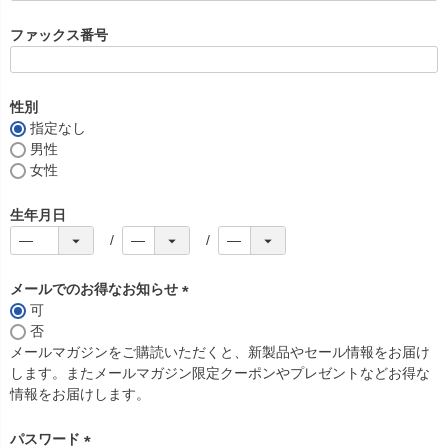
必
須
ファックス番号
)
性別
指定なし
男性
女性
生年月日
メールでのお得なお知らせ
可
(
否
必
メールマガジンをご購読いただくと、新製品やセール情報をお届け
須
します。またメールマガジン限定クーポンやプレゼントなどお得な
)
情報をお届けします。
パスワード