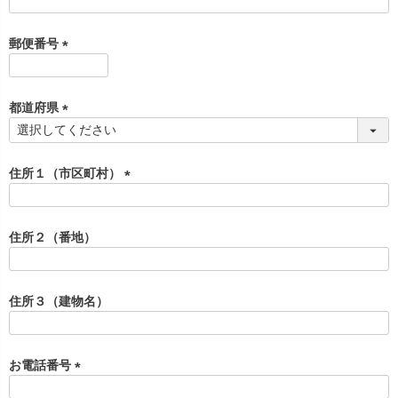
(
必
須
郵便番号
)
(
必
須
都道府県
)
(
必
須
住所１（市区町村）
)
(
必
須
住所２（番地）
)
住所３（建物名）
お電話番号
(