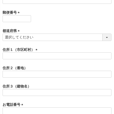
(
必
須
郵便番号
)
(
必
須
都道府県
)
(
必
須
住所１（市区町村）
)
(
必
須
住所２（番地）
)
住所３（建物名）
お電話番号
(