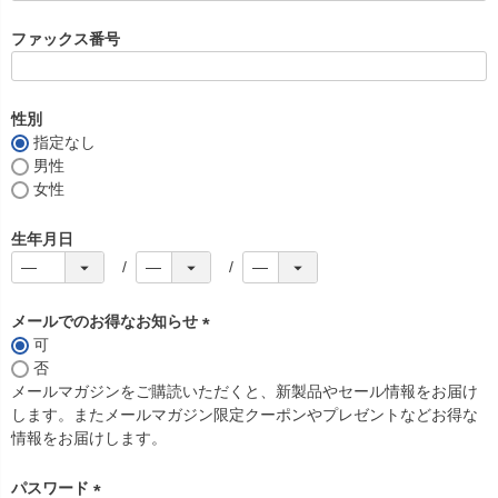
必
須
ファックス番号
)
性別
指定なし
男性
女性
生年月日
メールでのお得なお知らせ
可
(
否
必
メールマガジンをご購読いただくと、新製品やセール情報をお届け
須
します。またメールマガジン限定クーポンやプレゼントなどお得な
)
情報をお届けします。
パスワード