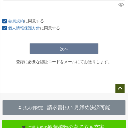
(
必
須
会員規約
に同意する
)
個人情報保護方針
に同意する
次へ
登録に必要な認証コードをメールにてお送りします。
ペー
ジト
請求書払い 月締め決済可能
法人様限定
ップ
へ
観葉植物の育て方も充実
ご購入後の