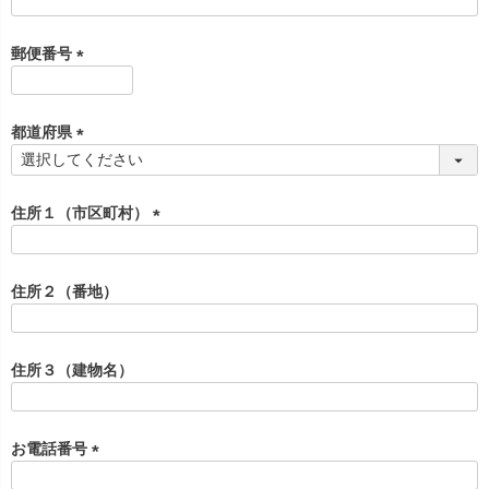
(
必
須
郵便番号
)
(
必
須
都道府県
)
(
必
須
住所１（市区町村）
)
(
必
須
住所２（番地）
)
住所３（建物名）
お電話番号
(