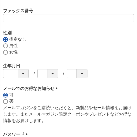
必
須
ファックス番号
)
性別
指定なし
男性
女性
生年月日
メールでのお得なお知らせ
可
(
否
必
メールマガジンをご購読いただくと、新製品やセール情報をお届け
須
します。またメールマガジン限定クーポンやプレゼントなどお得な
)
情報をお届けします。
パスワード