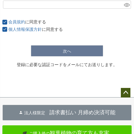
(
必
須
会員規約
に同意する
)
個人情報保護方針
に同意する
次へ
登録に必要な認証コードをメールにてお送りします。
ペー
ジト
請求書払い 月締め決済可能
法人様限定
ップ
へ
観葉植物の育て方も充実
ご購入後の