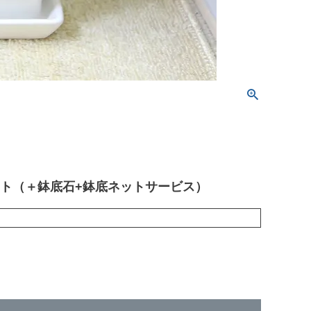
ット（＋鉢底石+鉢底ネットサービス）