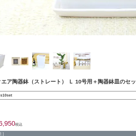
エア陶器鉢（ストレート） Ｌ 10号用＋陶器鉢皿のセ
es10set
6,950
税込
 ]