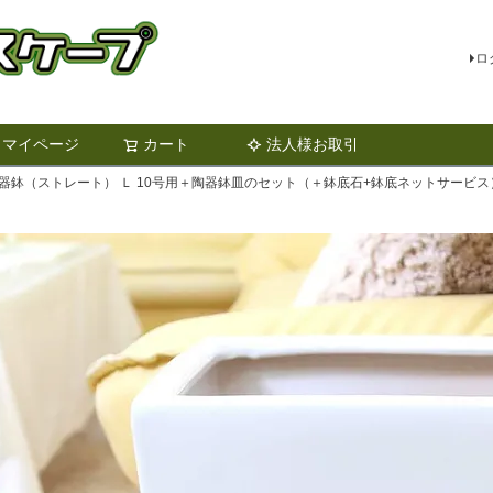
ロ
マイページ
カート
法人様お取引
検索
器鉢（ストレート） Ｌ 10号用＋陶器鉢皿のセット（＋鉢底石+鉢底ネットサービス