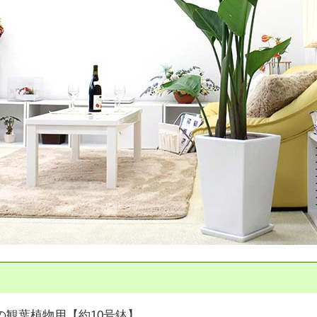
の観葉植物用【約10号鉢】