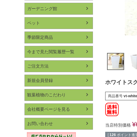
ガーデニング館
ペット
季節限定商品
今まで見た閲覧履歴一覧
ご注文方法
新規会員登録
ホワイトスク
観葉植物のこだわり
商品番号
vt-whit
会社概要ページを見る
¥
お問い合わせ
当店特別価格
[
126
ポイント進呈