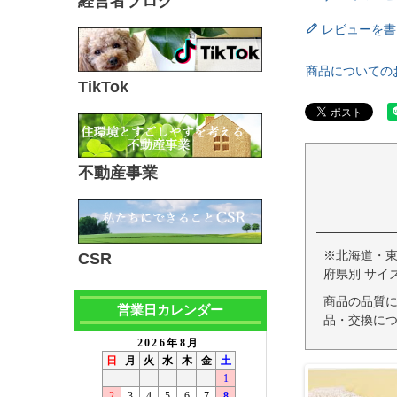
経営者ブログ
レビューを書
商品についての
TikTok
不動産事業
※北海道・
CSR
府県別 サイ
商品の品質
営業日カレンダー
品・交換につ