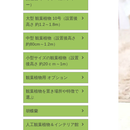
ー）
大型 観葉植物 10号（設置後
高さ 約1.2～1.8m）
中型 観葉植物（設置後高さ
約80cm～1.2m）
小型サイズの観葉植物（設置
後高さ 約20ｃｍ～1m）
観葉植物用 オプション
観葉植物を置き場所や特徴で
選ぶ
胡蝶蘭
人工観葉植物＆インテリア館