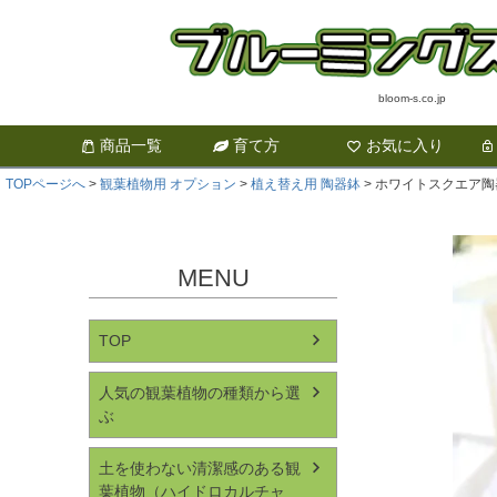
bloom-s.co.jp
商品一覧
育て方
お気に入り
TOPページへ
観葉植物用 オプション
植え替え用 陶器鉢
ホワイトスクエア陶
MENU
TOP
人気の観葉植物の種類から選
ぶ
土を使わない清潔感のある観
葉植物（ハイドロカルチャ