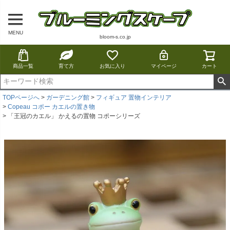
MENU
bloom-s.co.jp
商品一覧
育て方
お気に入り
マイページ
カート
TOPページへ
ガーデニング館
フィギュア 置物インテリア
Copeau コポー カエルの置き物
「王冠のカエル」 かえるの置物 コポーシリーズ