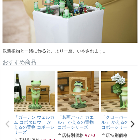
観葉植物と一緒に飾ると、より一層、いやされます。
おすすめ商品
「ガーデン ウェルカ
「名画ごっこ カエ
「クローバーとカ
ム コポタロウ」 か
ル」 かえるの置物
ル」 かえるの置物
えるの置物 コポーシ
コポーシリーズ
コポーシリーズ
リーズ
当店特別価格
¥
770
当店特別価格
¥
1,1