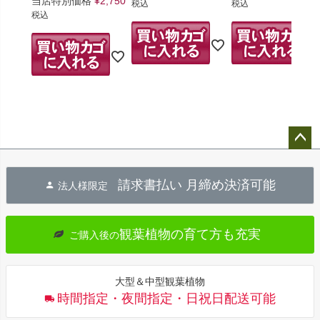
当店特別価格
¥
2,750
税込
税込
税込
ペー
ジト
請求書払い 月締め決済可能
法人様限定
ップ
へ
観葉植物の育て方も充実
ご購入後の
大型＆中型観葉植物
時間指定・夜間指定・日祝日配送可能