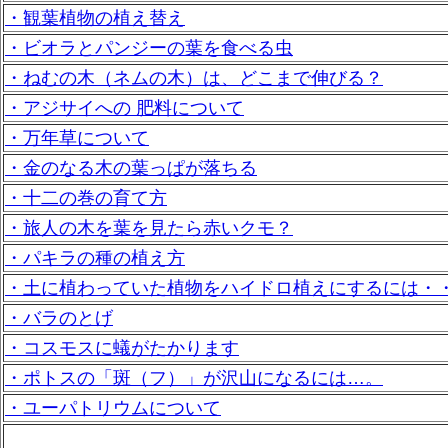
・観葉植物の植え替え
・ビオラとパンジーの葉を食べる虫
・ねむの木（ネムの木）は、どこまで伸びる？
・アジサイへの 肥料について
・万年草について
・金のなる木の葉っぱが落ちる
・十二の巻の育て方
・旅人の木を葉を見たら赤いクモ？
・パキラの種の植え方
・土に植わっていた植物をハイドロ植えにするには・
・バラのとげ
・コスモスに蟻がたかります
・ポトスの「斑（フ）」が沢山になるには…。
・ユーパトリウムについて