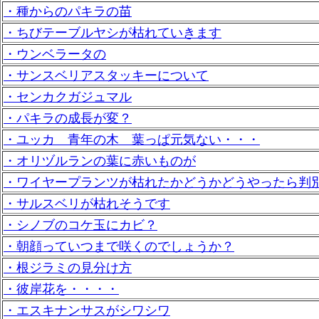
・種からのパキラの苗
・ちびテーブルヤシが枯れていきます
・ウンベラータの
・サンスベリアスタッキーについて
・センカクガジュマル
・パキラの成長が変？
・ユッカ 青年の木 葉っぱ元気ない・・・
・オリヅルランの葉に赤いものが
・ワイヤープランツが枯れたかどうかどうやったら判
・サルスベリが枯れそうです
・シノブのコケ玉にカビ？
・朝顔っていつまで咲くのでしょうか？
・根ジラミの見分け方
・彼岸花を・・・・
・エスキナンサスがシワシワ