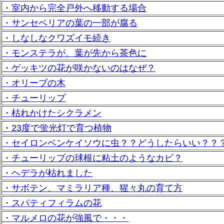
・室内から完全戸外へ移動する場合
・サンセベリアの葉の一部が腐る
・しなしなクワズイモ続き
・モンステラが、葉が先から茶色に
・ゲッキツの花が咲かないのはなぜ？
・オリーブの木
・チューリップ
・枯れかけたシクラメン
・23度で蛍光灯で育つ植物
・セイロンベンケイソウに虫？？どうしたらいい？？
・チューリップの球根に粘土のようなカビ？
・ヘデラが枯れました
・サボテン、マミラリア種、猩々丸の育て方
・スパティフィラムの花
・マルメロの花が強風で・・・