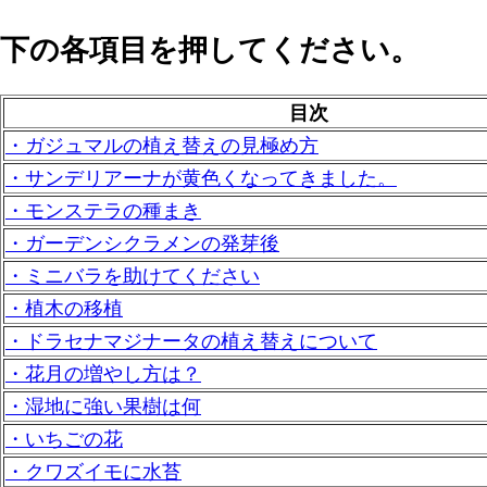
下の各項目を押してください。
目次
・ガジュマルの植え替えの見極め方
・サンデリアーナが黄色くなってきました。
・モンステラの種まき
・ガーデンシクラメンの発芽後
・ミニバラを助けてください
・植木の移植
・ドラセナマジナータの植え替えについて
・花月の増やし方は？
・湿地に強い果樹は何
・いちごの花
・クワズイモに水苔