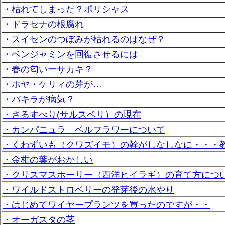
・枯れてしまった？ポリシャス
・ドラセナの根腐れ
・スイセンのつぼみが枯れるのはなぜ？
・ベンジャミンを回復させるには
・春の匂いーサカキ？
・ホヤ・ケリィの芽が…
・パキラが病気？
・さるすべり(サルスベリ）の現在
・カンパニュラ ベルフラワーについて
・くわずいも（クワズイモ）の幹がしなしなに・・・
・金柑の葉がおかしい
・クリスマスホーリー（西洋ヒイラギ）の育て方につ
・ワイルドストロベリーの発芽後の水やり
・はじめてワイヤープランツを買ったのですが・・
・オーガスタの茎