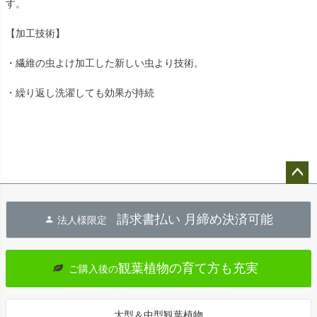
す。
【加工技術】
・繊維の虫よけ加工した新しい虫より技術。
・繰り返し洗濯しても効果が持続
ペー
ジト
請求書払い 月締め決済可能
法人様限定
ップ
へ
観葉植物の育て方も充実
ご購入後の
大型＆中型観葉植物