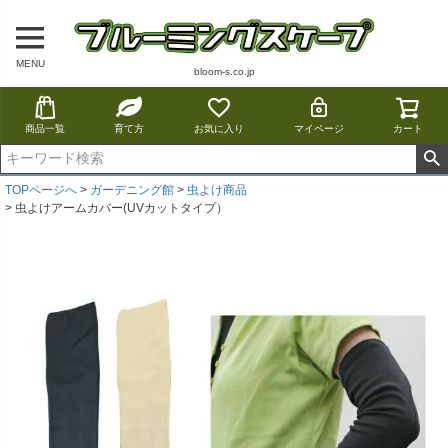
MENU
bloom-s.co.jp
商品一覧
育て方
お気に入り
マイページ
カート
TOPページへ
ガーデニング館
虫よけ商品
虫よけアームカバー(UVカットタイプ）