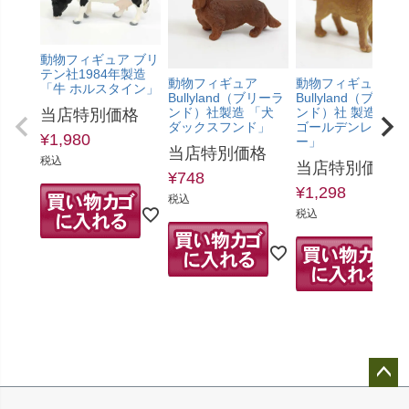
動物フィギュア ブリ
テン社1984年製造
動物フィギュア
動物フィギュア
「牛 ホルスタイン」
Bullyland（ブリーラ
Bullyland（ブリー
ンド）社製造 「犬
ンド）社 製造 「犬
当店特別価格
ダックスフンド」
ゴールデンレトリ
¥
1,980
ー」
当店特別価格
税込
当店特別価格
¥
748
¥
1,298
税込
税込
ペ