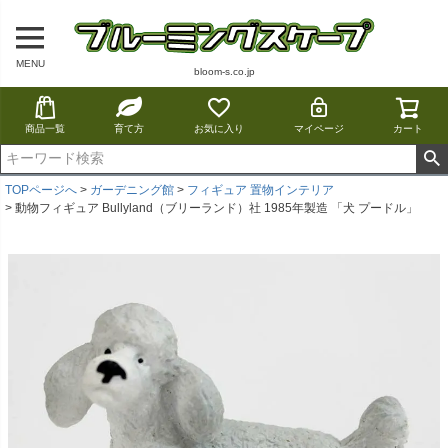
MENU
bloom-s.co.jp
商品一覧
育て方
お気に入り
マイページ
カート
TOPページへ
ガーデニング館
フィギュア 置物インテリア
動物フィギュア Bullyland（ブリーランド）社 1985年製造 「犬 プードル」