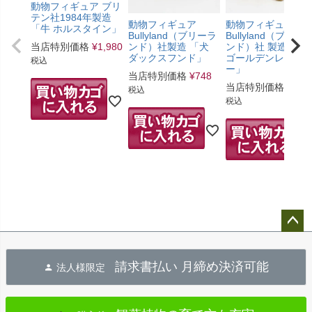
動物フィギュア ブリ
テン社1984年製造
動物フィギュア
動物フィギュア
「牛 ホルスタイン」
Bullyland（ブリーラ
Bullyland（ブリー
ンド）社製造 「犬
ンド）社 製造 「犬
当店特別価格
¥
1,980
ダックスフンド」
ゴールデンレトリ
税込
ー」
当店特別価格
¥
748
当店特別価格
¥
1,2
税込
税込
ペー
ジト
請求書払い 月締め決済可能
法人様限定
ップ
へ