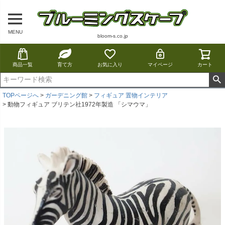
MENU
bloom-s.co.jp
商品一覧
育て方
お気に入り
マイページ
カート
TOPページへ
ガーデニング館
フィギュア 置物インテリア
動物フィギュア ブリテン社1972年製造 「シマウマ」