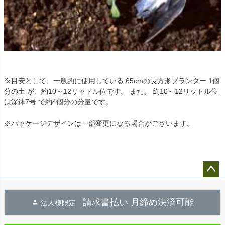
※目安として、一般的に使用している 65cmの長方形プランター 1個
分の土 が、約10～12リットル位です。 また、 約10～12リットル位
は深鉢7号 で約4個分の分量です。
※パッケージデザインは一部変更になる場合がございます。
ペー
ジト
請求書払い 月締め決済可能
法人様限定
ップ
へ