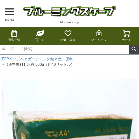
MENU
bloom-s.co.jp
商品一覧
育て方
お気に入り
マイページ
カート
TOPページへ
ガーデニング館
土・肥料
【送料無料】水苔 500g（約40リットル）