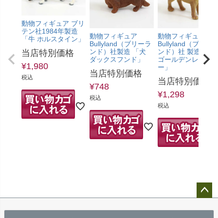
動物フィギュア ブリ
テン社1984年製造
動物フィギュア
動物フィギュア
「牛 ホルスタイン」
Bullyland（ブリーラ
Bullyland（ブリー
ンド）社製造 「犬
ンド）社 製造 「犬
当店特別価格
ダックスフンド」
ゴールデンレトリ
¥
1,980
ー」
当店特別価格
税込
当店特別価格
¥
748
¥
1,298
税込
税込
ペ
ー