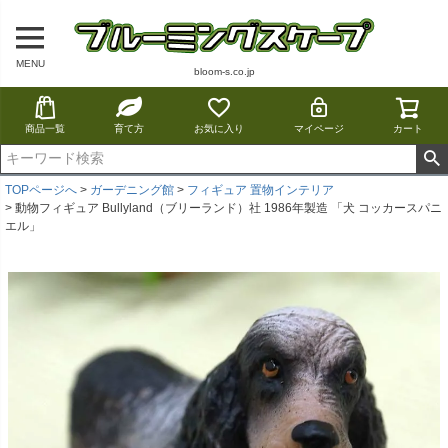
MENU
bloom-s.co.jp
商品一覧
育て方
お気に入り
マイページ
カート
TOPページへ
ガーデニング館
フィギュア 置物インテリア
動物フィギュア Bullyland（ブリーランド）社 1986年製造 「犬 コッカースパニ
エル」