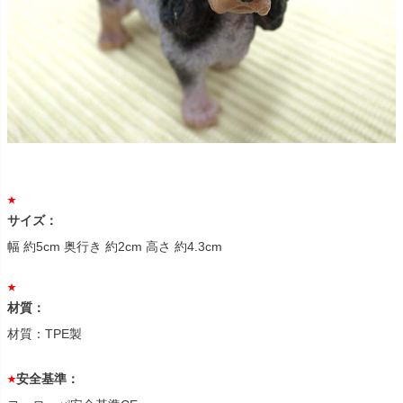
サイズ：
幅 約5cm 奥行き 約2cm 高さ 約4.3cm
材質：
材質：TPE製
安全基準：