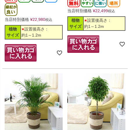
当店特別価格
¥
22,499
税込
当店特別価格
¥
22,980
税込
植物
設置後高さ：
サイズ
約1～1.2m
植物
設置後高さ：
サイズ
約1～1.2m