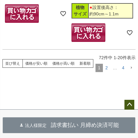
植物
設置後高さ：
サイズ
約90cm～1.1m
72
件中
1
-
20
件表示
並び替え
価格が安い順
価格が高い順
新着順
1
2
…
4
ペー
ジト
請求書払い 月締め決済可能
法人様限定
ップ
へ