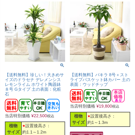
【送料無料】珍しい！大きめサ
【送料無料】パキラ 8号＋スト
イズのドラセナ デレメンシス
ライプバスケット鉢カバー 土の
レモンライム ホワイト陶器鉢
表面：ウッドチップ
８号 Gタイプ 土の表面：化粧
石
当店特別価格
¥
19,800
税込
当店特別価格
¥
22,500
植物
設置後高さ：
税込
サイズ
約1～1.3m
植物
設置後高さ：
サイズ
約1.1～1.2m