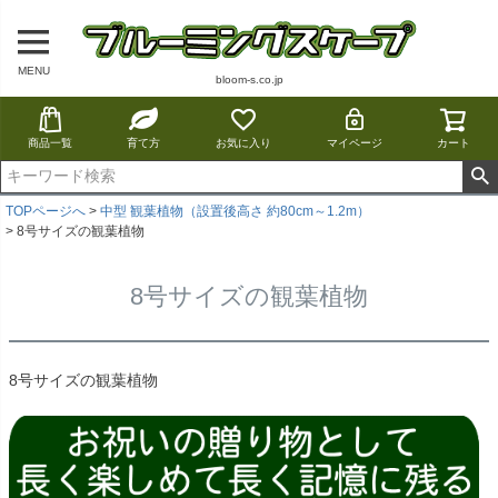
MENU
bloom-s.co.jp
商品一覧
育て方
お気に入り
マイページ
カート
TOPページへ
中型 観葉植物（設置後高さ 約80cm～1.2m）
8号サイズの観葉植物
8号サイズの観葉植物
8号サイズの観葉植物