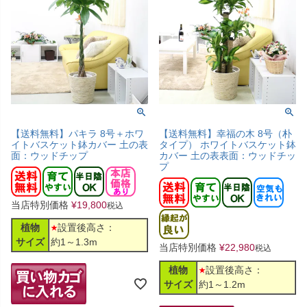
【送料無料】パキラ 8号＋ホワ
【送料無料】幸福の木 8号（朴
イトバスケット鉢カバー 土の表
タイプ） ホワイトバスケット鉢
面：ウッドチップ
カバー 土の表表面：ウッドチッ
プ
当店特別価格
¥
19,800
税込
植物
設置後高さ：
サイズ
約1～1.3m
当店特別価格
¥
22,980
税込
植物
設置後高さ：
サイズ
約1～1.2m