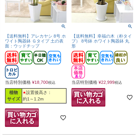
【送料無料】アレカヤシ 8号 ホ
【送料無料】幸福の木（朴タイ
ワイト陶器鉢 Ｇタイプ 土の表
プ） 8号鉢 ホワイト陶器鉢 丸
面：ウッドチップ
形
当店特別価格
¥
18,700
当店特別価格
¥
22,999
税込
税込
植物
設置後高さ：
サイズ
約1～1.2m