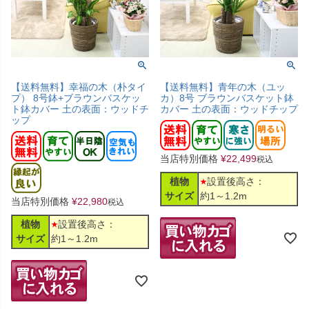
【送料無料】幸福の木（朴タイ
【送料無料】青年の木（ユッ
プ） 8号鉢+ブラウンバスケッ
カ）8号 ブラウンバスケット鉢
ト鉢カバー 土の表面：ウッドチ
カバー 土の表面：ウッドチップ
ップ
当店特別価格
¥
22,499
税込
植物
設置後高さ：
サイズ
約1～1.2m
当店特別価格
¥
22,980
税込
植物
設置後高さ：
サイズ
約1～1.2m