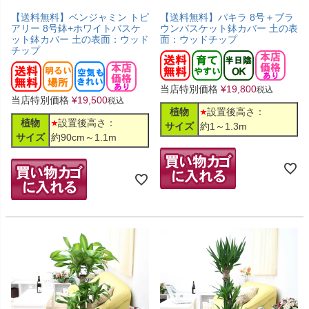
【送料無料】ベンジャミン トピ
【送料無料】パキラ 8号＋ブラ
アリー 8号鉢+ホワイトバスケ
ウンバスケット鉢カバー 土の表
ット鉢カバー 土の表面：ウッド
面：ウッドチップ
チップ
当店特別価格
¥
19,800
税込
当店特別価格
¥
19,500
税込
植物
設置後高さ：
植物
設置後高さ：
サイズ
約1～1.3m
サイズ
約90cm～1.1m