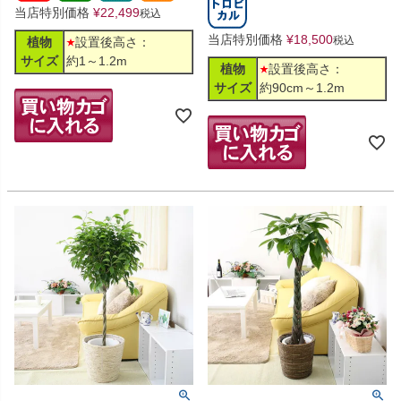
当店特別価格
¥
22,499
税込
当店特別価格
¥
18,500
税込
植物
設置後高さ：
サイズ
約1～1.2m
植物
設置後高さ：
サイズ
約90cm～1.2m