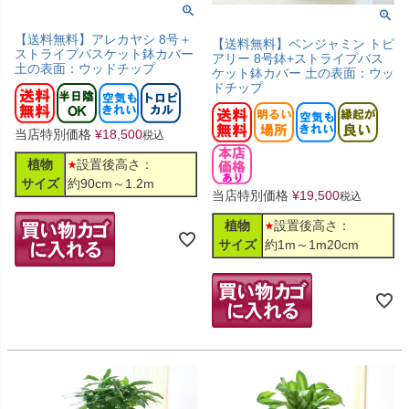
【送料無料】アレカヤシ 8号＋
【送料無料】ベンジャミン トピ
ストライプバスケット鉢カバー
アリー 8号鉢+ストライプバス
土の表面：ウッドチップ
ケット鉢カバー 土の表面：ウッ
ドチップ
当店特別価格
¥
18,500
税込
植物
設置後高さ：
サイズ
約90cm～1.2m
当店特別価格
¥
19,500
税込
植物
設置後高さ：
サイズ
約1m～1m20cm