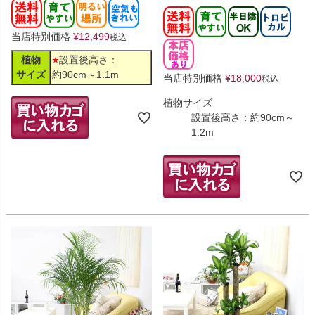
当店特別価格
¥
12,499
税込
植物
設置後高さ：
サイズ
約90cm～1.1m
当店特別価格
¥
18,000
税込
植物サイズ
設置後高さ：約90cm～
1.2m