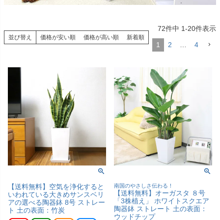
72
件中
1
-
20
件表示
並び替え
価格が安い順
価格が高い順
新着順
1
2
…
4
【送料無料】空気を浄化すると
南国のやさしさ伝わる！
【送料無料】オーガスタ ８号
いわれている大きめサンスベリ
「3株植え」 ホワイトスクエア
アの選べる陶器鉢 8号 ストレー
陶器鉢 ストレート 土の表面：
ト 土の表面：竹炭
ウッドチップ