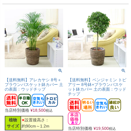
【送料無料】アレカヤシ 8号＋
【送料無料】ベンジャミン トピ
ブラウンバスケット鉢カバー 土
アリー 8号鉢+ブラウンバスケ
の表面：ウッドチップ
ット鉢カバー 土の表面：ウッド
チップ
当店特別価格
¥
18,500
税込
植物
設置後高さ：
サイズ
約90cm～1.2m
当店特別価格
¥
19,500
税込