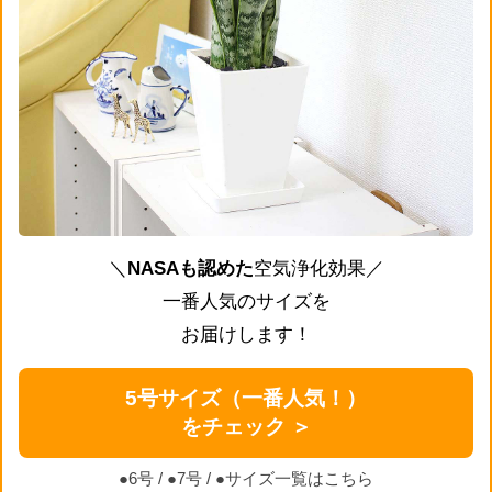
＼
NASAも認めた
空気浄化効果／
一番人気のサイズを
お届けします！
5号サイズ（一番人気！）
をチェック ＞
●6号
/
●7号
/
●サイズ一覧はこちら