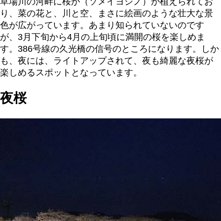
草場川の河畔に桜が（ソメイヨシノ）が植えられてお
り、菜の花と、川と空、まさに絵画のような壮大な景
色が広がっています。あまり知られていないのです
が、3月下旬から4月の上旬頃に満開の桜を楽しめま
す。386号線の久光橋の信号のところになります。しか
も、夜には、ライトアップされて、夜も綺麗な夜桜が
楽しめるスポットとなっています。
夜桜