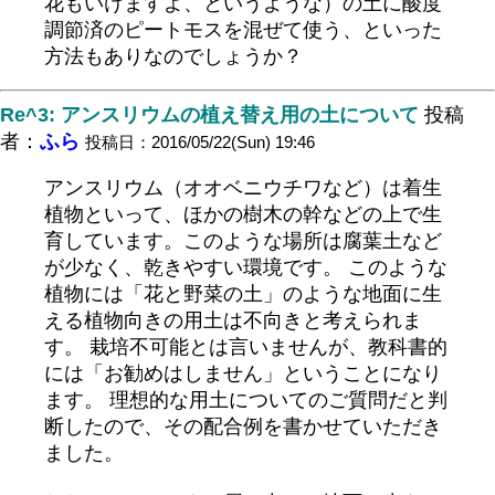
花もいけますよ、というような）の土に酸度
調節済のピートモスを混ぜて使う、といった
方法もありなのでしょうか？
Re^3: アンスリウムの植え替え用の土について
投稿
者：
ふら
投稿日：2016/05/22(Sun) 19:46
アンスリウム（オオベニウチワなど）は着生
植物といって、ほかの樹木の幹などの上で生
育しています。このような場所は腐葉土など
が少なく、乾きやすい環境です。 このような
植物には「花と野菜の土」のような地面に生
える植物向きの用土は不向きと考えられま
す。 栽培不可能とは言いませんが、教科書的
には「お勧めはしません」ということになり
ます。 理想的な用土についてのご質問だと判
断したので、その配合例を書かせていただき
ました。