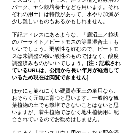
ミズゴケ、ピートモス、洋ラン植え込み用の
バーク、ヤシ殻培養土などを用います。それ
ぞれの用土には特徴があって、水やり加減が
少し難しいものもあるかもしれません。
下記アドレスにあるような、「鹿沼土／粒状
のパーライト／ピートモスの等量混合土」も
いいでしょう。弱酸性を好むので、ピートモ
スは未調整の強い酸性のものではなく、酸度
調整済みものがいいでしょう。
[注：記載され
ているURLは、公開から長い年月が経過して
いるため現在は閲覧できません]
ほかにも崩れにくい硬質赤玉土の単用なら、
おそらく元気に育つと思います。一般的な観
葉植物の土でも栽培できないことはないと思
いますが、着生植物ではなく地生植物用に配
合されているのでお勧めはしません。
もちろん「アンスリウム用の土」など配合済