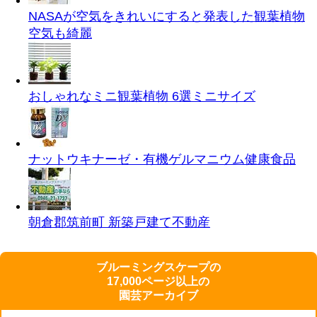
NASAが空気をきれいにすると発表した観葉植物
空気も綺麗
おしゃれなミニ観葉植物 6選
ミニサイズ
ナットウキナーゼ・有機ゲルマニウム
健康食品
朝倉郡筑前町 新築戸建て
不動産
ブルーミングスケープの
17,000ページ以上の
園芸アーカイブ