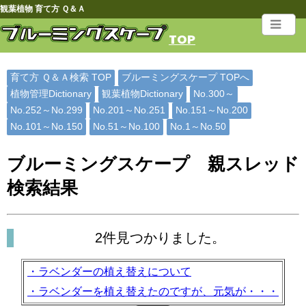
観葉植物 育て方 Ｑ＆Ａ
TOP
育て方 Ｑ＆Ａ検索 TOP
ブルーミングスケープ TOPへ
植物管理Dictionary
観葉植物Dictionary
No.300～
No.252～No.299
No.201～No.251
No.151～No.200
No.101～No.150
No.51～No.100
No.1～No.50
ブルーミングスケープ 親スレッド
検索結果
2件見つかりました。
・ラベンダーの植え替えについて
・ラベンダーを植え替えたのですが、元気が・・・