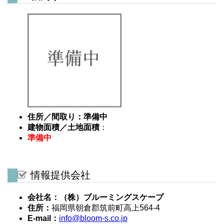
住所／間取り：準備中
建物面積／土地面積
：
準備中
情報提供会社
会社名：（株）ブルーミングスケープ
住所：
福岡県朝倉郡筑前町高上564-4
E-mail：
info@bloom-s.co.jp