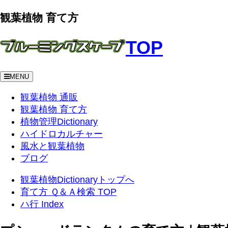
観葉植物 育て方
TOP
MENU
観葉植物 通販
観葉植物 育て方
植物管理Dictionary
ハイドロカルチャー
風水と観葉植物
ブログ
観葉植物Dictionaryトップへ
育て方 Ｑ＆Ａ検索 TOP
ハ行 Index