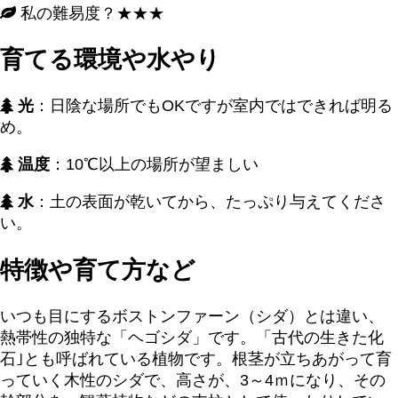
私の難易度？★★★
育てる環境や水やり
光
：日陰な場所でもOKですが室内ではできれば明る
め。
温度
：10℃以上の場所が望ましい
水
：土の表面が乾いてから、たっぷり与えてくださ
い。
特徴や育て方など
いつも目にするボストンファーン（シダ）とは違い、
熱帯性の独特な「ヘゴシダ」です。「古代の生きた化
石｣とも呼ばれている植物です。根茎が立ちあがって育
っていく木性のシダで、高さが、3～4ｍになり、その