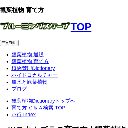
観葉植物 育て方
TOP
MENU
観葉植物 通販
観葉植物 育て方
植物管理Dictionary
ハイドロカルチャー
風水と観葉植物
ブログ
観葉植物Dictionaryトップへ
育て方 Ｑ＆Ａ検索 TOP
ハ行 Index