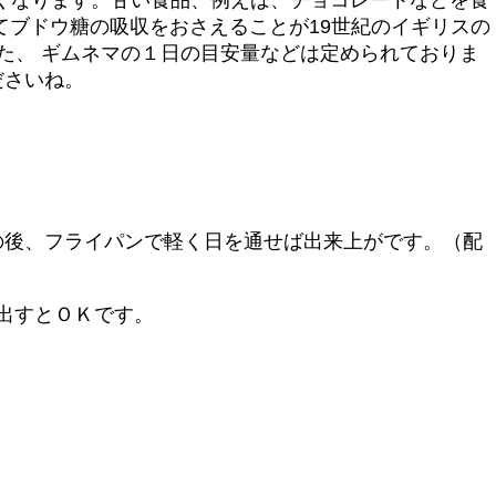
てブドウ糖の吸収をおさえることが19世紀のイギリスの
た、 ギムネマの１日の目安量などは定められておりま
ださいね。
の後、フライパンで軽く日を通せば出来上がです。（配
煮出すとＯＫです。