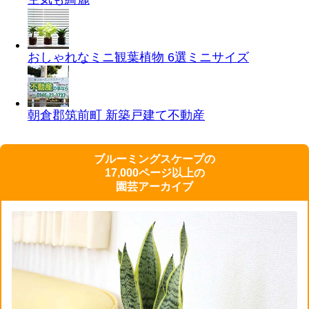
おしゃれなミニ観葉植物 6選
ミニサイズ
朝倉郡筑前町 新築戸建て
不動産
ブルーミングスケープの
17,000ページ以上の
園芸アーカイブ