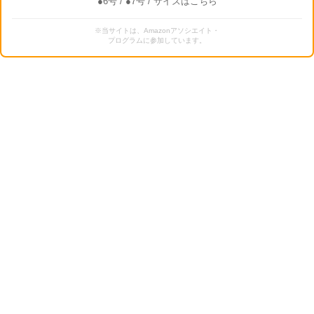
●6号
/
●7号
/ サイズはこちら
※当サイトは、Amazonアソシエイト・
プログラムに参加しています。