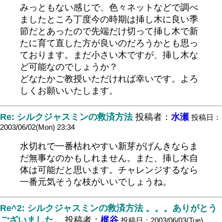
みっともない感じで、色々ネットなどで調べ
ましたところ丁度今の時期は挿し木に良い季
節だとあったので先端だけ切って挿し木で新
たに育て直した方が良いのだろうかとも思っ
ております。まだ小さい木ですが、挿し木な
ど可能なのでしょうか？
どなたかご教授いただければ幸いです。よろ
しくお願いいたします。
Re: シルクジャスミンの救済方法
投稿者：
水瀬
投稿日：
2003/06/02(Mon) 23:34
水切れで一番枯れやすい新芽がげんきならま
だ無事なのかもしれません。また、挿し木自
体は可能だと思います。チャレンジするなら
一番元気そうな枝がいいでしょうね。
Re^2: シルクジャスミンの救済方法 。。。ありがとう
ございました。
投稿者：
梶谷
投稿日：2003/06/03(Tue)