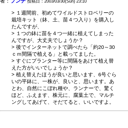
者：
プンチ
投稿日：2003/03/30(Sun) 23:10
> １週間前、初めてワイルドストロベリーの
栽培キット（鉢、土、苗４つ入り）を購入し
たんですが、
> １つの鉢に苗を４つ一緒に植えてしまった
んですが、大丈夫でしょうか？
> 後でインターネットで調べたら「約20～30
ｃｍ間隔で植える」と載ってました。
> すぐにプランター等に間隔をあけて植え替
えた方がいいでしょうか？
> 植え替えたほうが良いと思います、6号ぐら
いの平鉢に、一株が、良いと、思います。あ
とわ、自然にこぼれ種や、ランナーで、驚く
ほど、ふえます、株元に、腐葉土で、マルチ
ングしてあげて、そだてると、いいですよ。