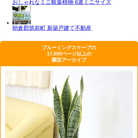
おしゃれなミニ観葉植物 6選
ミニサイズ
朝倉郡筑前町 新築戸建て
不動産
ブルーミングスケープの
17,000ページ以上の
園芸アーカイブ