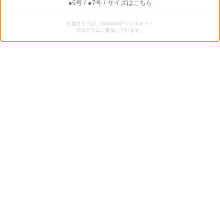
●6号
/
●7号
/ サイズはこちら
※当サイトは、Amazonアソシエイト・
プログラムに参加しています。