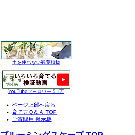
土を使わない観葉植物
YouTubeフォロワー 5.1万
ページ上部へ戻る
育て方Ｑ＆Ａ TOP
ご質問用 掲示板