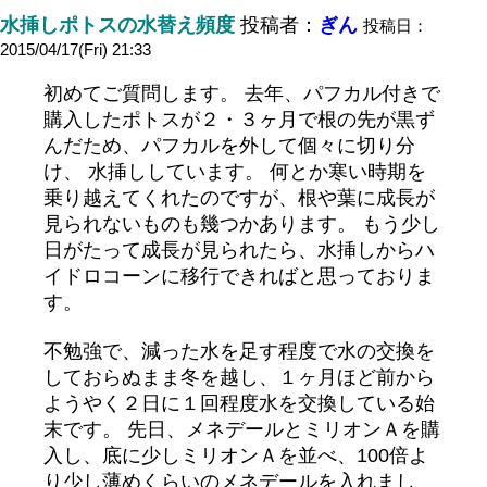
水挿しポトスの水替え頻度
投稿者：
ぎん
投稿日：
2015/04/17(Fri) 21:33
初めてご質問します。 去年、パフカル付きで
購入したポトスが２・３ヶ月で根の先が黒ず
んだため、パフカルを外して個々に切り分
け、 水挿ししています。 何とか寒い時期を
乗り越えてくれたのですが、根や葉に成長が
見られないものも幾つかあります。 もう少し
日がたって成長が見られたら、水挿しからハ
イドロコーンに移行できればと思っておりま
す。
不勉強で、減った水を足す程度で水の交換を
しておらぬまま冬を越し、１ヶ月ほど前から
ようやく２日に１回程度水を交換している始
末です。 先日、メネデールとミリオンＡを購
入し、底に少しミリオンＡを並べ、100倍よ
り少し薄めくらいのメネデールを入れまし