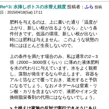
Re^3: 水挿しポトスの水替え頻度
投稿者：
ふら
投稿
日：2015/04/18(Sat) 17:11
肥料を与えるのは、上に書いた通り「温度が
上がり、新しい根が出るようなら」という条
件付きです。低温の環境、新しい根が出ない
時には肥料は与えません。 このような状態の
時にはほとんど生長しないので。
上の条件を満たす場合のみ、私は通常の2～3
倍（2000～3000倍くらい）に薄めた液体肥料
を水の代わりに与えています。水をよく観察
し、藻類が発生するなら中止します。 容器を
アルミ箔などで覆っておき、遮光すると予防
になるでしょう。なおメネデールは窒素・リ
ン酸・カリを含まないので、液肥やイオン交
換樹脂栄養剤の代用にはならないでしょう。
> 土植えは家族の反対で実行できそうにあり