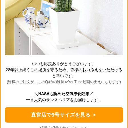
いつも応援ありがとうございます。
28年以上続くこの場所を守るため、皆様のお力添えをいただける
と幸いです。
(皆様のご注文が、このQ&Aの維持やYouTube動画の支えになります)
＼NASAも認めた空気浄化効果／
一番人気のサンスベリアをお届けします！
直営店で5号サイズを見る ＞
●6号
/
●7号
/ サイズはこちら