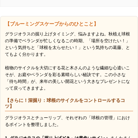
【ブルーミングスケープからのひとこと】
グラジオラスの掘り上げタイミング、悩みますよね。秋植え球根
の準備でベランダが忙しくなるこの時期、「場所を空けたい！」
という気持ちと「球根を太らせたい！」という気持ちの葛藤、と
てもよく分かります。
植物のサイクルを大切にする花と木さんのような繊細な心遣いこ
そが、お庭やベランダを彩る素晴らしい秘訣です。この小さな
「待ち時間」が、来年の美しい開花という大きなプレゼントにな
って戻ってきますよ。
【さらに！深掘り：球根のサイクルをコントロールするコ
ツ】
グラジオラスとチューリップ、それぞれの「球根の管理」におけ
るポイントを整理しました。
1. グラジオラスの「掘り上げどき」は黄色いサイン：
さんたさん