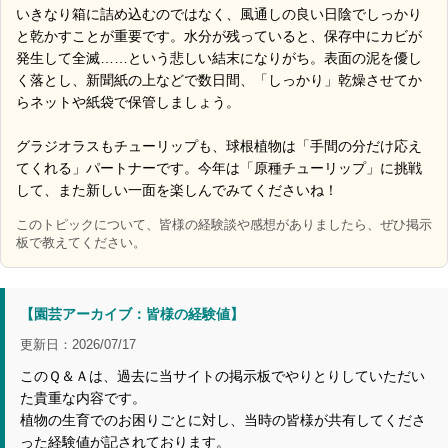
いきなり箱に詰め込むのではなく、風通しの良い日陰でしっかり
と乾かすことが重要です。水分が残っていると、保存中にカビが
発生して全滅……という悲しい結末になりがち。表面の泥を優し
く落とし、新聞紙の上などで数日間、「しっかり」乾燥させてか
らネットや紙袋で保管しましょう。
グラジオラスもチューリップも、球根植物は「手間の分だけ応え
てくれる」パートナーです。今年は「原種チューリップ」に挑戦
して、また新しい一面を楽しんでみてくださいね！
このトピックについて、皆様の経験談や感想がありましたら、ぜひ掲示
板で教えてください。
【園芸アーカイブ：皆様の経験値】
更新日：2026/07/17
このＱ＆Ａは、過去に当サイトの掲示板でやりとりしていただい
た貴重な内容です。
植物の生育でのお困りごとに対し、当時の皆様が共有してくださ
った経験値が記されております。