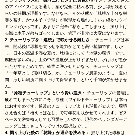
のアドバイスにある通り、葉が完全に枯れる前、少し緑が残るく
らいの時期が理想です。なぜなら、その状態が「球根が十分な栄
養を蓄え、かつ木子（子球）が親球から離れにくい」絶妙なタイ
ミングだからです。あまりに完全に枯らしてしまうと、掘り上げ
る際に木子が散らばってしまい、管理が非常に大変になります。
2. チューリップを「連続」で咲かせる難しさ：
チューリップは本
来、開花後に球根を太らせる能力がとても高い植物です。しか
し、日本の高温多湿な夏は、球根にとって「地獄の環境」です。
腐敗が多いのは、土の中の温度が上がりすぎたり、水はけが悪か
ったりするためです。確実に咲かせたいなら、チューリップは
「一年草として割り切る」か、チューリップ農家のように「夏の
間、涼しい場所に掘り上げて保管する」という手間が欠かせませ
ん。
3. 「原種チューリップ」という賢い選択：
チューリップの管理に
疲れてしまった方にこそ、原種（ワイルドチューリップ）は本当
におすすめです。通常のチューリップよりも球根が丈夫で、環境
さえ合えば「植えっぱなし」で毎年花を咲かせてくれます。省ス
ペースで密集植えしても可愛らしいので、現代のベランダガーデ
ニングにはまさにうってつけの選択肢です。
4. 掘り上げた後の「乾燥」が運命を決める：
掘り上げた球根は、