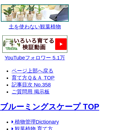
土を使わない観葉植物
YouTubeフォロワー 5.1万
ページ上部へ戻る
育て方Ｑ＆Ａ TOP
記事目次 No.358
ご質問用 掲示板
ブルーミングスケープ TOP
植物管理Dictionary
観葉植物 育て方