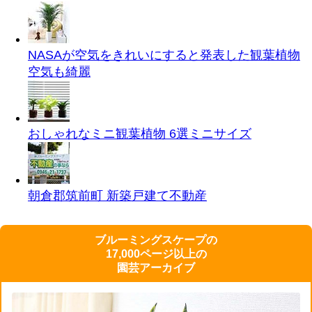
NASAが空気をきれいにすると発表した観葉植物
空気も綺麗
おしゃれなミニ観葉植物 6選
ミニサイズ
朝倉郡筑前町 新築戸建て
不動産
ブルーミングスケープの
17,000ページ以上の
園芸アーカイブ