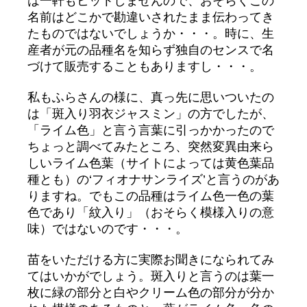
は一軒もヒットしませんので、おそらくこの
名前はどこかで勘違いされたまま伝わってき
たものではないでしょうか・・・。時に、生
産者が元の品種名を知らず独自のセンスで名
づけて販売することもありますし・・・。
私もふらさんの様に、真っ先に思いついたの
は「斑入り羽衣ジャスミン」の方でしたが、
「ライム色」と言う言葉に引っかかったので
ちょっと調べてみたところ、突然変異由来ら
しいライム色葉（サイトによっては黄色葉品
種とも）の‘フィオナサンライズ’と言うのがあ
りますね。でもこの品種はライム色一色の葉
色であり「紋入り」（おそらく模様入りの意
味）ではないのです・・・。
苗をいただける方に実際お聞きになられてみ
てはいかがでしょう。斑入りと言うのは葉一
枚に緑の部分と白やクリーム色の部分が分か