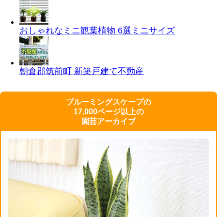
おしゃれなミニ観葉植物 6選
ミニサイズ
朝倉郡筑前町 新築戸建て
不動産
ブルーミングスケープの
17,000ページ以上の
園芸アーカイブ