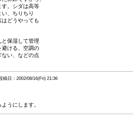
ます。シダは高等
まい、ちりちり
葉はどうやっても
んと保湿して管理
を避ける、空調の
ぎない、などの点
投稿日：2002/08/16(Fri) 21:36
るようにします。