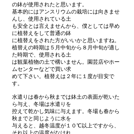
の鉢が使用されたと思います。
基本的にはアンスリウムの栽培には向きませ
んし、使用されている土
も安全とは言えませんから、僕としては早め
に植替えをして普通の鉢
に植替えをされた方がいいかと思いますね。
植替えの時期は５月中旬から８月中旬が適し
た時期で、使用される土
は観葉植物の土で構いません。園芸店やホー
ムセンターなどで買い求
めて下さい。植替えは２年に１度が目安で
す。
水遣りは春から秋までは鉢土の表面が乾いた
ら与え、冬場は水遣りを
控えて乾かし気味に与えます。冬場も春から
秋までと同じように水を
与えると、越冬温度が１０℃以上ですから、
それ以上の温度がなけれ