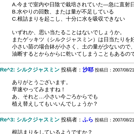
A.今まで室内や日陰で栽培されていた―急に直射
B.水やりの回数、または量が不足している
C.根詰まりを起こし、十分に水を吸収できない
いずれか、思い当たることはないでしょうか。
またゲッキツ（シルクジャスミン）は日当たりを
小さい苗の場合鉢が小さく、土の量が少ないので
油断するとからからに乾いてしまうこともあるの
Re^2: シルクジャスミン
投稿者：
沙耶
投稿日：2007/08/21(
ありがとうございます。
早速やってみますね！
あ、それと…小さい今ごろからでも
植え替えしてもいいんでしょうか？
Re^3: シルクジャスミン
投稿者：
ふら
投稿日：2007/08/21(
根詰まりをしているようですか？