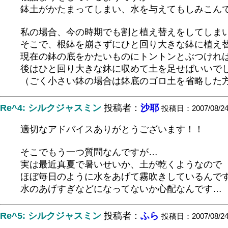
鉢土がかたまってしまい、水を与えてもしみこん
私の場合、今の時期でも割と植え替えをしてしま
そこで、根鉢を崩さずにひと回り大きな鉢に植え
現在の鉢の底をかたいものにトントンとぶつけれ
後はひと回り大きな鉢に収めて土を足せばいいで
（ごく小さい鉢の場合は鉢底のゴロ土を省略した
Re^4: シルクジャスミン
投稿者：
沙耶
投稿日：2007/08/24(F
適切なアドバイスありがとうございます！！
そこでもう一つ質問なんですが…
実は最近真夏で暑いせいか、土が乾くようなので
ほぼ毎日のように水をあげて霧吹きしているんで
水のあげすぎなどになってないか心配なんです…
Re^5: シルクジャスミン
投稿者：
ふら
投稿日：2007/08/24(F