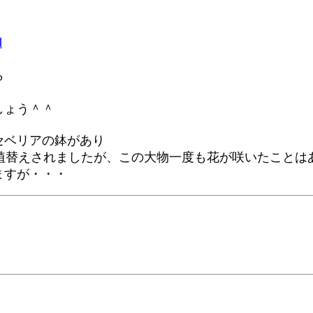
l
ら
しょう＾＾
セベリアの鉢があり
植替えされましたが、この大物一度も花が咲いたことは
ますが・・・